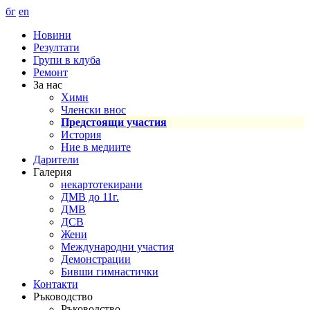
бг
en
Новини
Резултати
Групи в клуба
Ремонт
За нас
Химн
Членски внос
Предстоящи участия
История
Ние в медиите
Дарители
Галерия
некартотекирани
ДМВ до 11г.
ДМВ
ДСВ
Жени
Международни участия
Демонстрации
Бивши гимнастички
Контакти
Ръководство
Ръководство