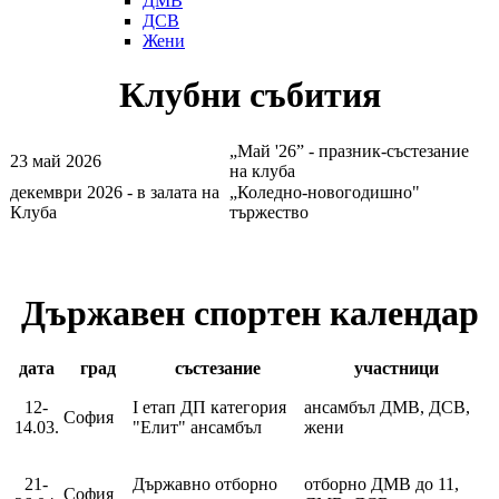
ДМВ
ДСВ
Жени
Клубни събития
„Май '26” - празник-състезание
23 май 2026
на клуба
декември 2026 - в залата на
„Коледно-новогодишно"
Клуба
тържество
Държавен спортен календар
дата
град
състезание
участници
12-
I етап ДП категория
ансамбъл ДМВ, ДСВ,
София
14.03.
"Елит" ансамбъл
жени
21-
Държавно отборно
отборно ДМВ до 11,
София