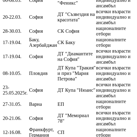
06-08.03.
София
индивидуално и
"Феникс"
ансамбъл
всички възрасти
ДТ "Съзвездия на
20-22.03.
София
индивидуално и
красотата"
ансамбъл
националните
28-30.03.
София
СК София
отбори
Баку,
националните
17-19.04.
СК Баку
Азербайджан
отбори
всички възрасти
ДТ "Диамантите
17-19.04.
София
индивидуално и
на София"
ансамбъл
ДТ Купа "Тракия"
всички възрасти
08-10.05.
Пловдив
и приз "Мария
индивидуално и
Петрова"
ансамбъл
всички възрасти
23-
София
ДТ Купа "Нюанс"
индивидуално и
25.05.2025г.
ансамбъл
националните
27-31.05.
Варна
ЕП
отбори
всички възрасти
ДТ "Мемориал
20-21.06.
София
индивидуално и
78"
ансамбъл
Франкфурт,
националните
12-16.08.
СП
Германия
отбори