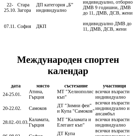
индивидуално, отборно
22-
Стара
ДП категория „Б”
ДМВ 9 годишни, ДМВ
25.10.
Загора
индивидуално
до 11, ДМВ, ДСВ, жени
индивидуално ДМВ до
07.11.
София
ДКП
11, ДМВ, ДСВ, жени
Международен спортен
календар
дата
място
състезание
участници
Атина,
МТ "Хелиополис
всички възрасти
24-25.01.
Гърция
къп"
индивидуално
всички възрасти
ДТ "Зимни феи"
20-22.02.
Самоков
индивидуално и
и Купа "Самоков"
ансамбъл
Каламата,
МТ "Каламата и
всички възрасти
28.02.-01.03.
Гърция
Елегант къп"
индивидуално
всички възрасти
ДТ Купа