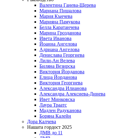
Валентина Ганева-Щерева
Мариана Пищалова
Мария Кънчева
Марияна Памукова
Белла Каратанчева
Марина Грозданова
Ивета Иванова
Йоанна Ангелова
Адриана Ангелова
Денислава Георгиева
Лили-Ан Велева
Биляна Везирска
Виктория Йорданова
Елица Йорданова
Виктория Георгиева
Александра Илианова
Александра Алексиева-Динева
Ивет Минковска
Лаура Траатс
Мадлен Радуканова
Боряна Калейн
Дора Калчева
Нашата гордост 2025
ДМВ до 11