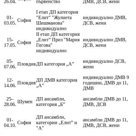
26.04.
първенство
ДМВ, ДСВ, жени
I етап ДП категория
01-
"Елит" "Жулиета
индивидуално ДМВ,
София
03.05.
Шишманова"
ДСВ, жени
индивидуално
II етап ДП категория
15-
„Елит” Приз "Мария
индивидуално ДМВ,
София
17.05.
Гигова"
ДСВ, жени
индивидуално
05-
индивидуално ДСВ,
Пловдив
ДП категория „А”
07.06.
жени
индивидуално ДМВ 9
12-
ДП ДМВ категория
Пловдив
годишни, ДМВ до 11,
14.06.
„А”
ДМВ
25–
ДП ансамбли,
ансамбли ДМВ до 11,
Шумен
28.06.
категория „Б”
ДМВ, ДСВ
ДП ансамбли,
01-
ансамбли ДМВ до 11,
София
категории „Елит” и
04.10.
ДМВ, ДСВ, жени
"А"